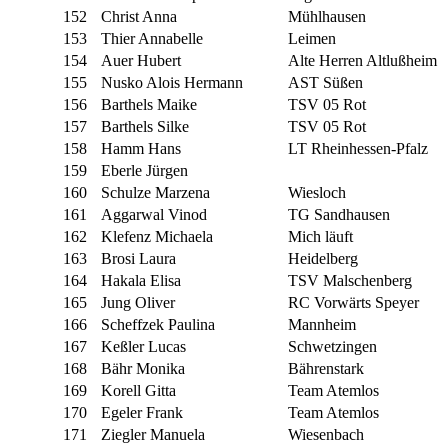
152
Christ Anna
Mühlhausen
153
Thier Annabelle
Leimen
154
Auer Hubert
Alte Herren Altlußheim
155
Nusko Alois Hermann
AST Süßen
156
Barthels Maike
TSV 05 Rot
157
Barthels Silke
TSV 05 Rot
158
Hamm Hans
LT Rheinhessen-Pfalz
159
Eberle Jürgen
160
Schulze Marzena
Wiesloch
161
Aggarwal Vinod
TG Sandhausen
162
Klefenz Michaela
Mich läuft
163
Brosi Laura
Heidelberg
164
Hakala Elisa
TSV Malschenberg
165
Jung Oliver
RC Vorwärts Speyer
166
Scheffzek Paulina
Mannheim
167
Keßler Lucas
Schwetzingen
168
Bähr Monika
Bährenstark
169
Korell Gitta
Team Atemlos
170
Egeler Frank
Team Atemlos
171
Ziegler Manuela
Wiesenbach