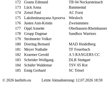
172
Grams Edmund
TB 04 Neckarsteinach
173
Lück Anna
Bammental
174
Zeisel Paul
AC Forst
175
Lakshminarayana Apoorva
Wiesloch
176
Justen Ann-Kristin
Zweisimmen
177
Oppl Annette
Oberhausen-Rheinhause
178
Grupp Dagmar
Sandbox Warriors
179
Strohmeier Volker
180
Doering Bernard
MAD Heidelberg
181
Meyer Nathalie
TF Feuerbach
182
Kraemer Gerold
A 5 RANGERS CC
183
Schröder Wolfgang
DLR Stuttgart
184
Schäfer Waldemar
TSV 05 Rot
185
Emig Gerhard
SC Trösel
© 2026 laufinfo.eu Letzte Aktualisierung: 12.07.2026 18