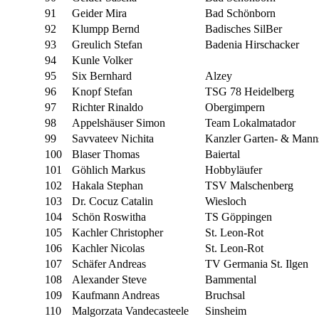
91
Geider Mira
Bad Schönborn
92
Klumpp Bernd
Badisches SilBer
93
Greulich Stefan
Badenia Hirschacker
94
Kunle Volker
95
Six Bernhard
Alzey
96
Knopf Stefan
TSG 78 Heidelberg
97
Richter Rinaldo
Obergimpern
98
Appelshäuser Simon
Team Lokalmatador
99
Savvateev Nichita
Kanzler Garten- & Mann
100
Blaser Thomas
Baiertal
101
Göhlich Markus
Hobbyläufer
102
Hakala Stephan
TSV Malschenberg
103
Dr. Cocuz Catalin
Wiesloch
104
Schön Roswitha
TS Göppingen
105
Kachler Christopher
St. Leon-Rot
106
Kachler Nicolas
St. Leon-Rot
107
Schäfer Andreas
TV Germania St. Ilgen
108
Alexander Steve
Bammental
109
Kaufmann Andreas
Bruchsal
110
Malgorzata Vandecasteele
Sinsheim