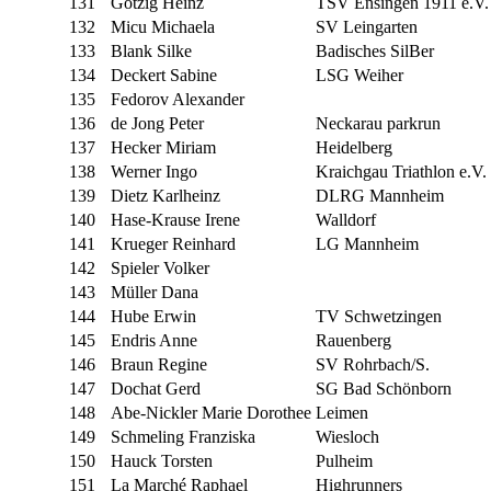
131
Gotzig Heinz
TSV Ensingen 1911 e.V.
132
Micu Michaela
SV Leingarten
133
Blank Silke
Badisches SilBer
134
Deckert Sabine
LSG Weiher
135
Fedorov Alexander
136
de Jong Peter
Neckarau parkrun
137
Hecker Miriam
Heidelberg
138
Werner Ingo
Kraichgau Triathlon e.V.
139
Dietz Karlheinz
DLRG Mannheim
140
Hase-Krause Irene
Walldorf
141
Krueger Reinhard
LG Mannheim
142
Spieler Volker
143
Müller Dana
144
Hube Erwin
TV Schwetzingen
145
Endris Anne
Rauenberg
146
Braun Regine
SV Rohrbach/S.
147
Dochat Gerd
SG Bad Schönborn
148
Abe-Nickler Marie Dorothee
Leimen
149
Schmeling Franziska
Wiesloch
150
Hauck Torsten
Pulheim
151
La Marché Raphael
Highrunners