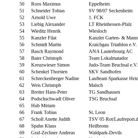
50
Roos Maximus
Eppelheim
51
Schneider Tobias
SV 98/07 Seckenheim
52
Arnold Uwe
1. FCK
53
Liebig Alexander
LT Rheinhessen-Pfalz
54
Wieditz Henrik
Wiesloch
55
Kanzler Filat
Kanzler Garten- & Mann
56
Schmidt Martin
Kraichgau Triathlon e.V.
57
Basch Raymond
ANA Lauterbourg AC
58
Baier Christoph
Team Lokalmatador
59
Kreuzwieser Simon
Judo-Team Bruchsal e.V.
60
Schenkel Thorsten
SKV Sandhofen
61
Schreckenberger Nadine
Laufteam Sparkasse Heid
62
Weis Christoph
Malsch
63
Breiter Hans-Peter
TG Sandhausen
64
Podschschwadt Oliver
TSG Bruchsal
65
Hub Miriam
66
Frank Tobias
St. Leon
67
Scholl Anette Judith
TSV 05 Rot/Laufreport.
68
Spahn Klaus
Heilbronn
69
Graf-Zechner Andreas
Waldpark-Devils