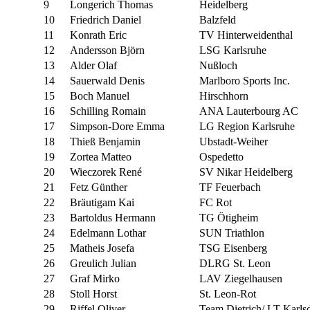
9
Longerich Thomas
Heidelberg
10
Friedrich Daniel
Balzfeld
11
Konrath Eric
TV Hinterweidenthal
12
Andersson Björn
LSG Karlsruhe
13
Alder Olaf
Nußloch
14
Sauerwald Denis
Marlboro Sports Inc.
15
Boch Manuel
Hirschhorn
16
Schilling Romain
ANA Lauterbourg AC
17
Simpson-Dore Emma
LG Region Karlsruhe
18
Thieß Benjamin
Ubstadt-Weiher
19
Zortea Matteo
Ospedetto
20
Wieczorek René
SV Nikar Heidelberg
21
Fetz Günther
TF Feuerbach
22
Bräutigam Kai
FC Rot
23
Bartoldus Hermann
TG Ötigheim
24
Edelmann Lothar
SUN Triathlon
25
Matheis Josefa
TSG Eisenberg
26
Greulich Julian
DLRG St. Leon
27
Graf Mirko
LAV Ziegelhausen
28
Stoll Horst
St. Leon-Rot
29
Riffel Oliver
Team Dietrich/ LT Karls