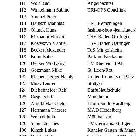
111
Wolf Rudi
Angelbachtal
112
Winkelmann Sabine
TRI-OPS Coaching
113
Stimpel Peter
114
Hautsch Matthias
TRT Remchingen
115
Oharek Hans
fashion-shop -jeanslager-
116
Ritzhaupt Florian
TSV Baden Östringen
117
Kostyszyn Manuel
TSV Baden Östringen
118
Becker Alexander
TuS Mingolsheim
119
Bohn Isabel
Parkrun Neckarau
120
Decker Wolfgang
TV Rheinau 1893
121
Götzmann Mike
St. Leon-Rot
122
Riemensperger Nataly
United Runners of Pfalz
123
Musy Laurent
Stuttgart
124
Dielschneider Ralf
Barfußlaufschule
125
Caspers Ulf
Mannheim
126
Arnold Hans-Peter
Lauffreunde Hardberg
127
Herrmann Therese
MAD Heidelberg
128
Wolfert Jutta
Mühlhausen
129
Schneider Ines
TV Germania St. Ilgen
130
Kirsch Lukas
Kanzler Garten- & Mann