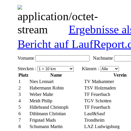
Ergebnisse a
Bericht auf LaufReport.
Vorname
Nachname
Strecken :
Klassen :
Platz
Name
Verein
1
Nies Lennart
TV Maikammer
2
Habermann Robin
TSV Holzmaden
3
Weber Malte
TF Feuerbach
4
Meidt Philip
TGV Schotten
5
Hillebrand Christoph
TF Feuerbach
6
Dihlmann Christian
Lauf&Sauf
7
Frigstad Mads
Trondheim
8
Schumann Martin
LAZ Ludwigsburg