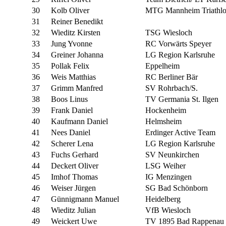
30
Kolb Oliver
MTG Mannheim Triathl
31
Reiner Benedikt
32
Wieditz Kirsten
TSG Wiesloch
33
Jung Yvonne
RC Vorwärts Speyer
34
Greiner Johanna
LG Region Karlsruhe
35
Pollak Felix
Eppelheim
36
Weis Matthias
RC Berliner Bär
37
Grimm Manfred
SV Rohrbach/S.
38
Boos Linus
TV Germania St. Ilgen
39
Frank Daniel
Hockenheim
40
Kaufmann Daniel
Helmsheim
41
Nees Daniel
Erdinger Active Team
42
Scherer Lena
LG Region Karlsruhe
43
Fuchs Gerhard
SV Neunkirchen
44
Deckert Oliver
LSG Weiher
45
Imhof Thomas
IG Menzingen
46
Weiser Jürgen
SG Bad Schönborn
47
Günnigmann Manuel
Heidelberg
48
Wieditz Julian
VfB Wiesloch
49
Weickert Uwe
TV 1895 Bad Rappenau 