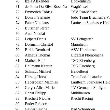
70
Izela Alexander
Hockenheim
71
de Paula Da Silva Rosinéia
Waghäusel
72
Emmerich Tobias
TSV Rot-Malsch
73
Donath Stefanie
Judo-Team Bruchsal e.V.
74
Faber Nikolaus
Laufteam Sparkasse Heid
75
Butscher Stefan
76
Auer Nicolai
77
Leipert Denis
SV Leingarten
78
Dormann Christof
Mannheim
79
Birkle Bernhard
ASV Harthausen
80
Althaus Thomas
Ultrafast Phenomena
81
Matheis Ralf
TSG Eisenberg
82
Heilmann Kerstin
TSG Eisenberg
83
Schmidt Michael
Heidelberg
84
Herzog Horst
Team Lokalmatador
85
Haberbosch Matthias
Laufteam Sparkasse Heid
86
Geiger Alica Marie
TV Germania St. Ilgen
87
Christ Philipp
Mühlhausen
88
Riechert Nicolas
Riechi Racing
89
Ender Rebecca
90
Geider Sascha
Bad Schönborn