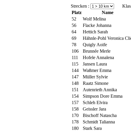
Strecken :
Klass
Platz
Name
52
Wolf Melina
56
Flacke Johanna
64
Hettich Sarah
69
Hähnle-Pohl Veronica Cli
78
Quigly Aoife
106
Brunnée Merle
111
Hofele Annalena
115
Jansen Laura
144
Waßmer Emma
147
Müller Sylvie
148
Raatz Simone
151
Autenrieth Annika
154
Simpson Dore Emma
157
Schleh Elvira
158
Geissler Jara
170
Bischoff Natascha
178
Schmidt Talianna
180
Stark Sara