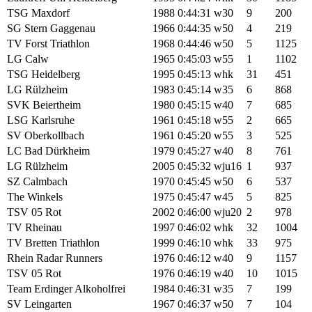
TSG Maxdorf
1988
0:44:31
w30
9
200
SG Stern Gaggenau
1966
0:44:35
w50
4
219
TV Forst Triathlon
1968
0:44:46
w50
5
1125
LG Calw
1965
0:45:03
w55
1
1102
TSG Heidelberg
1995
0:45:13
whk
31
451
LG Rülzheim
1983
0:45:14
w35
6
868
SVK Beiertheim
1980
0:45:15
w40
7
685
LSG Karlsruhe
1961
0:45:18
w55
2
665
SV Oberkollbach
1961
0:45:20
w55
3
525
LC Bad Dürkheim
1979
0:45:27
w40
8
761
LG Rülzheim
2005
0:45:32
wju16
1
937
SZ Calmbach
1970
0:45:45
w50
6
537
The Winkels
1975
0:45:47
w45
5
825
TSV 05 Rot
2002
0:46:00
wju20
2
978
TV Rheinau
1997
0:46:02
whk
32
1004
TV Bretten Triathlon
1999
0:46:10
whk
33
975
Rhein Radar Runners
1976
0:46:12
w40
9
1157
TSV 05 Rot
1976
0:46:19
w40
10
1015
Team Erdinger Alkoholfrei
1984
0:46:31
w35
7
199
SV Leingarten
1967
0:46:37
w50
7
104