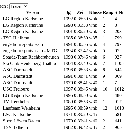
en :
Verein
Jg
Zeit
Klasse
Rang
StNr
LG Region Karlsruhe
1992
0:35:30
whk
1
4
LG Region Karlsruhe
1998
0:35:33
whk
2
8
LG Region Karlsruhe
1991
0:36:20
whk
3
203
o
TSG Heilbronn
1985
0:36:39
w35
1
799
engelhorn sports team
1991
0:36:55
whk
4
797
engelhorn sports team - MTG
1994
0:37:42
whk
5
67
Sparda-Team Rechberghausen
1998
0:37:46
whk
6
927
Ski Club Heidelberg Triathlo
1994
0:37:49
whk
7
1105
ASC Darmstadt
1996
0:38:33
whk
8
544
ASC Darmstadt
1991
0:38:41
whk
9
369
ASC Darmstadt
1976
0:38:41
w40
1
7
USC Freiburg
1997
0:38:45
whk
10
1012
LG Region Karlsruhe
1995
0:38:50
whk
11
480
TV Herxheim
1989
0:38:53
w30
1
917
Laufteam Weinheim
1995
0:38:59
whk
12
1018
LSG Karlsruhe
1971
0:39:29
w45
1
681
Sport Löwen Baden
1979
0:39:41
w40
2
441
TSV Talheim
1982
0:39:42
w35
2
965