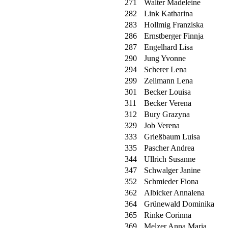
271
Walter Madeleine
282
Link Katharina
283
Hollmig Franziska
286
Ernstberger Finnja
287
Engelhard Lisa
290
Jung Yvonne
294
Scherer Lena
299
Zellmann Lena
301
Becker Louisa
311
Becker Verena
312
Bury Grazyna
329
Job Verena
333
Grießbaum Luisa
335
Pascher Andrea
344
Ullrich Susanne
347
Schwalger Janine
352
Schmieder Fiona
362
Albicker Annalena
364
Grünewald Dominika
365
Rinke Corinna
369
Melzer Anna Maria