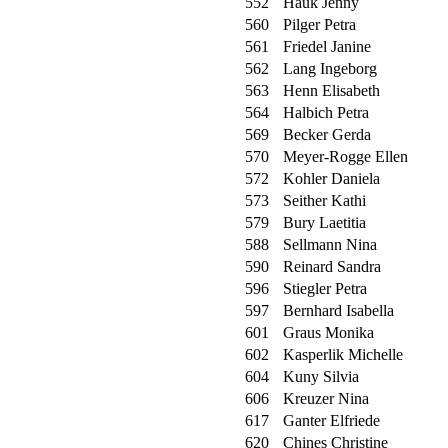
552
Hauk Jenny
560
Pilger Petra
561
Friedel Janine
562
Lang Ingeborg
563
Henn Elisabeth
564
Halbich Petra
569
Becker Gerda
570
Meyer-Rogge Ellen
572
Kohler Daniela
573
Seither Kathi
579
Bury Laetitia
588
Sellmann Nina
590
Reinard Sandra
596
Stiegler Petra
597
Bernhard Isabella
601
Graus Monika
602
Kasperlik Michelle
604
Kuny Silvia
606
Kreuzer Nina
617
Ganter Elfriede
620
Chines Christine