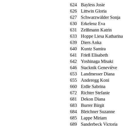
624
Bayless Josie
626
Littwin Gloria
627
Schwarzwälder Sonja
630
Erkelenz Eva
631
Zelßmann Katrin
633
Hoppe Liesa Katharina
639
Diers Anka
640
Kuntz Samira
641
Frieß Elisabeth
642
Yoshinaga Misaki
646
Stacknik Geneviève
653
Landmesser Diana
655
Anderegg Koni
660
Erdle Sabrina
672
Richter Stefanie
681
Dekon Diana
683
Burrer Birgit
684
Bleichner Suzanne
685
Lappe Miriam
689
Sanderbeck Victoria