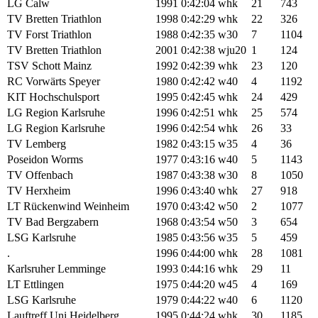
LG Calw
1991
0:42:04
whk
21
743
TV Bretten Triathlon
1998
0:42:29
whk
22
326
TV Forst Triathlon
1988
0:42:35
w30
7
1104
TV Bretten Triathlon
2001
0:42:38
wju20
1
124
TSV Schott Mainz
1992
0:42:39
whk
23
120
RC Vorwärts Speyer
1980
0:42:42
w40
4
1192
KIT Hochschulsport
1995
0:42:45
whk
24
429
LG Region Karlsruhe
1996
0:42:51
whk
25
574
LG Region Karlsruhe
1996
0:42:54
whk
26
33
TV Lemberg
1982
0:43:15
w35
4
36
Poseidon Worms
1977
0:43:16
w40
5
1143
TV Offenbach
1987
0:43:38
w30
8
1050
TV Herxheim
1996
0:43:40
whk
27
918
LT Rückenwind Weinheim
1970
0:43:42
w50
2
1077
TV Bad Bergzabern
1968
0:43:54
w50
3
654
LSG Karlsruhe
1985
0:43:56
w35
5
459
.
1996
0:44:00
whk
28
1081
Karlsruher Lemminge
1993
0:44:16
whk
29
11
LT Ettlingen
1975
0:44:20
w45
4
169
LSG Karlsruhe
1979
0:44:22
w40
6
1120
Lauftreff Uni Heidelberg
1995
0:44:24
whk
30
1185