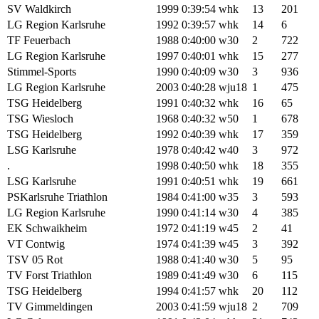
SV Waldkirch
1999
0:39:54
whk
13
201
LG Region Karlsruhe
1992
0:39:57
whk
14
6
TF Feuerbach
1988
0:40:00
w30
2
722
LG Region Karlsruhe
1997
0:40:01
whk
15
277
Stimmel-Sports
1990
0:40:09
w30
3
936
LG Region Karlsruhe
2003
0:40:28
wju18
1
475
TSG Heidelberg
1991
0:40:32
whk
16
65
TSG Wiesloch
1968
0:40:32
w50
1
678
TSG Heidelberg
1992
0:40:39
whk
17
359
LSG Karlsruhe
1978
0:40:42
w40
3
972
.
1998
0:40:50
whk
18
355
LSG Karlsruhe
1991
0:40:51
whk
19
661
PSKarlsruhe Triathlon
1984
0:41:00
w35
3
593
LG Region Karlsruhe
1990
0:41:14
w30
4
385
EK Schwaikheim
1972
0:41:19
w45
2
41
VT Contwig
1974
0:41:39
w45
3
392
TSV 05 Rot
1988
0:41:40
w30
5
95
TV Forst Triathlon
1989
0:41:49
w30
6
115
TSG Heidelberg
1994
0:41:57
whk
20
112
TV Gimmeldingen
2003
0:41:59
wju18
2
709