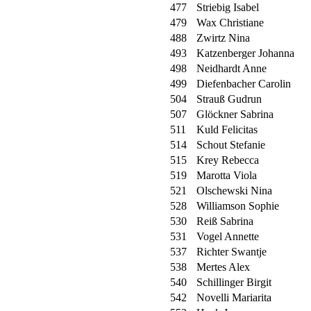
477
Striebig Isabel
479
Wax Christiane
488
Zwirtz Nina
493
Katzenberger Johanna
498
Neidhardt Anne
499
Diefenbacher Carolin
504
Strauß Gudrun
507
Glöckner Sabrina
511
Kuld Felicitas
514
Schout Stefanie
515
Krey Rebecca
519
Marotta Viola
521
Olschewski Nina
528
Williamson Sophie
530
Reiß Sabrina
531
Vogel Annette
537
Richter Swantje
538
Mertes Alex
540
Schillinger Birgit
542
Novelli Mariarita