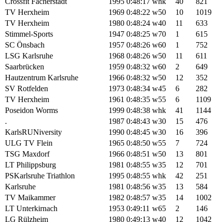
Crossfit Fächerstadt
1995
0:48:17
whk
40
821
TV Herxheim
1969
0:48:22
w50
10
1019
TV Herxheim
1980
0:48:24
w40
11
633
Stimmel-Sports
1947
0:48:25
w70
1
615
SC Önsbach
1957
0:48:26
w60
1
752
LSG Karlsruhe
1968
0:48:26
w50
11
611
Saarbrücken
1959
0:48:32
w60
2
649
Hautzentrum Karlsruhe
1966
0:48:32
w50
12
352
SV Rotfelden
1973
0:48:34
w45
6
282
TV Herxheim
1961
0:48:35
w55
6
1109
Poseidon Worms
1999
0:48:38
whk
41
1144
.
1987
0:48:43
w30
15
476
KarlsRUNiversity
1990
0:48:45
w30
16
396
ULG TV Flein
1965
0:48:50
w55
7
724
TSG Maxdorf
1966
0:48:51
w50
13
801
LT Philippsburg
1981
0:48:55
w35
12
701
PSKarlsruhe Triathlon
1995
0:48:55
whk
42
251
Karlsruhe
1981
0:48:56
w35
13
584
TV Maikammer
1982
0:48:57
w35
14
1002
LT Unterkirnach
1953
0:49:11
w65
2
146
LG Rülzheim
1980
0:49:13
w40
12
1042