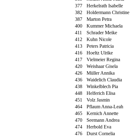
377
Herkelrath Isabelle
382
Holdermann Christine
387
Marton Petra
400
Kummer Michaela
411
Schrader Meike
412
Kuhn Nicole
413
Peters Patricia
416
Hoeltz Ulrike
417
Vielmeier Regina
420
Weishaar Gisela
426
Müller Annika
436
Waidelich Claudia
438
Winkelblech Pia
448
Helferich Elisa
451
Volz Jasmin
464
Pflaum Anna-Leah
465
Kernich Annette
470
Seemann Andrea
474
Herbold Eva
476
Durst Cornelia