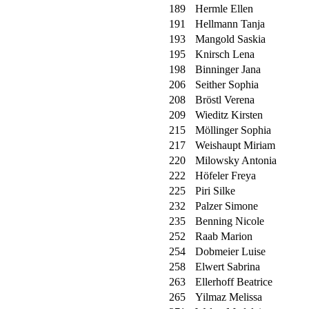
189
Hermle Ellen
191
Hellmann Tanja
193
Mangold Saskia
195
Knirsch Lena
198
Binninger Jana
206
Seither Sophia
208
Bröstl Verena
209
Wieditz Kirsten
215
Möllinger Sophia
217
Weishaupt Miriam
220
Milowsky Antonia
222
Höfeler Freya
225
Piri Silke
232
Palzer Simone
235
Benning Nicole
252
Raab Marion
254
Dobmeier Luise
258
Elwert Sabrina
263
Ellerhoff Beatrice
265
Yilmaz Melissa