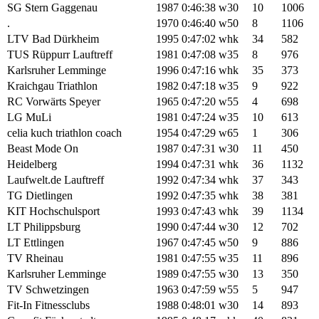
SG Stern Gaggenau
1987
0:46:38
w30
10
1006
.
1970
0:46:40
w50
8
1106
LTV Bad Dürkheim
1995
0:47:02
whk
34
582
TUS Rüppurr Lauftreff
1981
0:47:08
w35
8
976
Karlsruher Lemminge
1996
0:47:16
whk
35
373
Kraichgau Triathlon
1982
0:47:18
w35
9
922
RC Vorwärts Speyer
1965
0:47:20
w55
4
698
LG MuLi
1981
0:47:24
w35
10
613
celia kuch triathlon coach
1954
0:47:29
w65
1
306
Beast Mode On
1987
0:47:31
w30
11
450
Heidelberg
1994
0:47:31
whk
36
1132
Laufwelt.de Lauftreff
1992
0:47:34
whk
37
343
TG Dietlingen
1992
0:47:35
whk
38
381
KIT Hochschulsport
1993
0:47:43
whk
39
1134
LT Philippsburg
1990
0:47:44
w30
12
702
LT Ettlingen
1967
0:47:45
w50
9
886
TV Rheinau
1981
0:47:55
w35
11
896
Karlsruher Lemminge
1989
0:47:55
w30
13
350
TV Schwetzingen
1963
0:47:59
w55
5
947
Fit-In Fitnessclubs
1988
0:48:01
w30
14
893