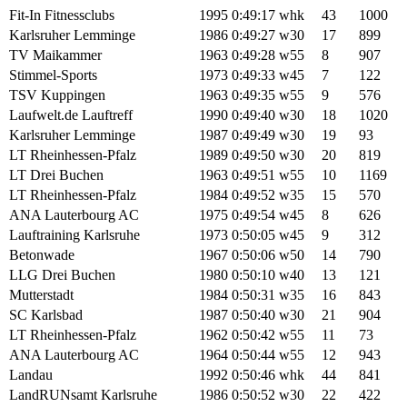
Fit-In Fitnessclubs
1995
0:49:17
whk
43
1000
Karlsruher Lemminge
1986
0:49:27
w30
17
899
TV Maikammer
1963
0:49:28
w55
8
907
Stimmel-Sports
1973
0:49:33
w45
7
122
TSV Kuppingen
1963
0:49:35
w55
9
576
Laufwelt.de Lauftreff
1990
0:49:40
w30
18
1020
Karlsruher Lemminge
1987
0:49:49
w30
19
93
LT Rheinhessen-Pfalz
1989
0:49:50
w30
20
819
LT Drei Buchen
1963
0:49:51
w55
10
1169
LT Rheinhessen-Pfalz
1984
0:49:52
w35
15
570
ANA Lauterbourg AC
1975
0:49:54
w45
8
626
Lauftraining Karlsruhe
1973
0:50:05
w45
9
312
Betonwade
1967
0:50:06
w50
14
790
LLG Drei Buchen
1980
0:50:10
w40
13
121
Mutterstadt
1984
0:50:31
w35
16
843
SC Karlsbad
1987
0:50:40
w30
21
904
LT Rheinhessen-Pfalz
1962
0:50:42
w55
11
73
ANA Lauterbourg AC
1964
0:50:44
w55
12
943
Landau
1992
0:50:46
whk
44
841
LandRUNsamt Karlsruhe
1986
0:50:52
w30
22
422